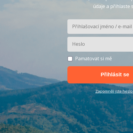
údaje a přihlaste s
Pamatovat si mě
Přihlásit se
Zapomněli jste heslo