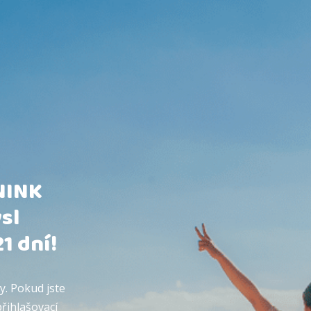
NINK
sl
1 dní!
y. Pokud jste
řihlašovací