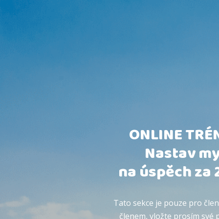
ONLINE TRÉ
Nastav my
na úspěch za 2
Tato sekce je pouze pro člen
členem, vložte prosím své p