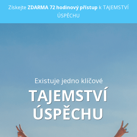
Získejte
ZDARMA
72 hodinový přístup
k TAJEMSTVÍ
ÚSPĚCHU
Existuje jedno klíčové
TAJEMSTVÍ
ÚSPĚCHU