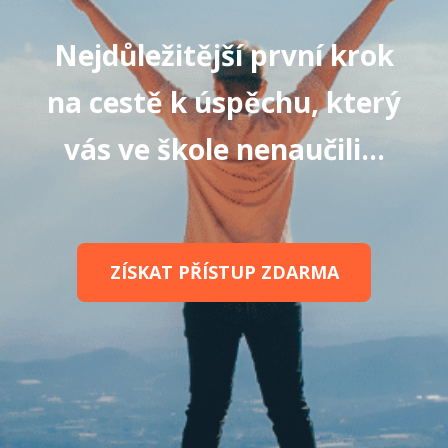
Nejdůležitější první krok
na cestě k úspěchu, který
vás ve škole nenaučili...
ZÍSKAT PŘÍSTUP ZDARMA